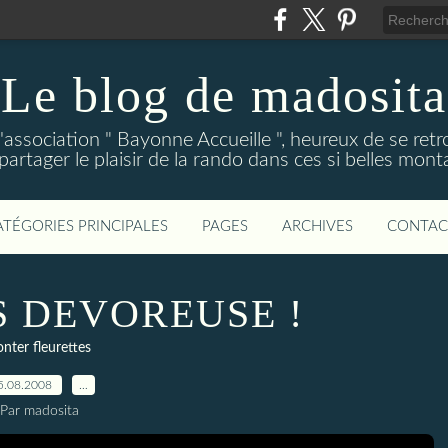
Le blog de madosita
association " Bayonne Accueille ", heureux de se ret
partager le plaisir de la rando dans ces si belles mon
ATÉGORIES PRINCIPALES
PAGES
ARCHIVES
CONTAC
S DEVOREUSE !
nter fleurettes
5.08.2008
…
Par madosita