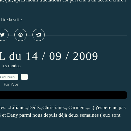
Lire la suite
du 14 / 09 / 2009
les randos
4.09.2009
…
Par Yvon
tes....Liliane..,Dédé..,Christiane.., Carmen..,....( j'espère ne pas
ré et Dany parmi nous depuis déjà deux semaines ( eux sont