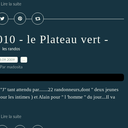
Lire la suite
0 - le Plateau vert -
les randos
8.09.2009
…
Par madosita
"J" tant attendu par........22 randonneurs,dont " deux jeunes
ur les intimes ) et Alain pour " l 'homme " du jour....Il va
Lire la suite