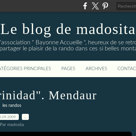
Le blog de madosita
association " Bayonne Accueille ", heureux de se ret
partager le plaisir de la rando dans ces si belles mon
ATÉGORIES PRINCIPALES
PAGES
ARCHIVES
CONTAC
rinidad". Mendaur
les randos
6.09.2009
…
Par madosita