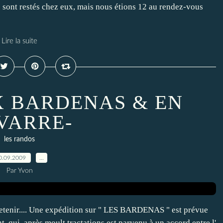
s sont restés chez eux, mais nous étions 12 au rendez-vous
Lire la suite
UX BARDENAS & EN
VARRE-
les randos
0.09.2009
…
Par Yvon
retenir.... Une expédition sur " LES BARDENAS " est prévue
t, qui, après moult tractations est parvenu à un accord entre l'