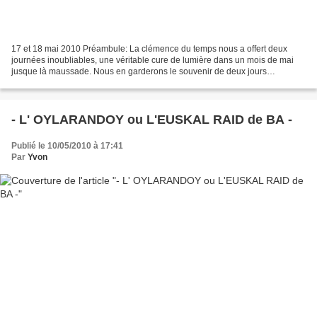
17 et 18 mai 2010 Préambule: La clémence du temps nous a offert deux
journées inoubliables, une véritable cure de lumière dans un mois de mai
jusque là maussade. Nous en garderons le souvenir de deux jours
d'évasion, d'amitié et de franches rigolades....
- L' OYLARANDOY ou L'EUSKAL RAID de BA -
Publié le 10/05/2010 à 17:41
Par
Yvon