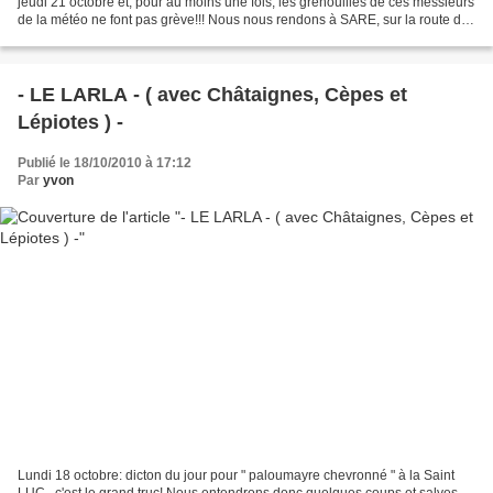
jeudi 21 octobre et, pour au moins une fois, les grenouilles de ces messieurs
de la météo ne font pas grève!!! Nous nous rendons à SARE, sur la route de
LIZUNIAGA,au lieu dit "aire...
- LE LARLA - ( avec Châtaignes, Cèpes et
Lépiotes ) -
Publié le 18/10/2010 à 17:12
Par
yvon
Lundi 18 octobre: dicton du jour pour " paloumayre chevronné " à la Saint
LUC...c'est le grand truc! Nous entendrons donc quelques coups et salves