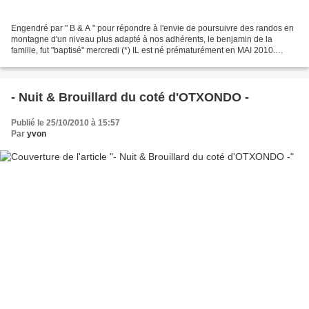
Engendré par " B & A " pour répondre à l'envie de poursuivre des randos en
montagne d'un niveau plus adapté à nos adhérents, le benjamin de la
famille, fut "baptisé" mercredi (*) IL est né prématurément en MAI 2010.
Comme tous les petits bouts de choux,...
- Nuit & Brouillard du coté d'OTXONDO -
Publié le 25/10/2010 à 15:57
Par
yvon