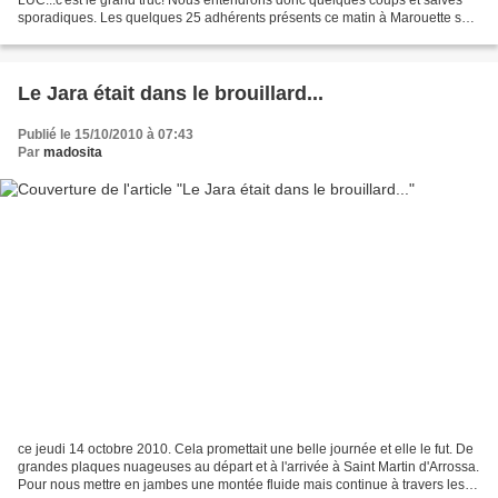
sporadiques. Les quelques 25 adhérents présents ce matin à Marouette sont
rejoints par une cohorte à JATXU...
Le Jara était dans le brouillard...
Publié le 15/10/2010 à 07:43
Par
madosita
ce jeudi 14 octobre 2010. Cela promettait une belle journée et elle le fut. De
grandes plaques nuageuses au départ et à l'arrivée à Saint Martin d'Arrossa.
Pour nous mettre en jambes une montée fluide mais continue à travers les