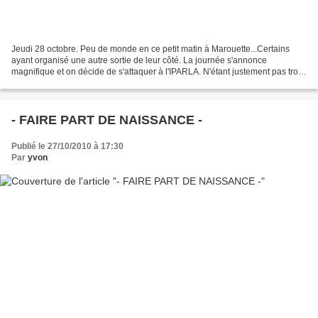
Jeudi 28 octobre. Peu de monde en ce petit matin à Marouette...Certains
ayant organisé une autre sortie de leur côté. La journée s'annonce
magnifique et on décide de s'attaquer à l'IPARLA. N'étant justement pas trop
nombreux, une perspective s'offre à...
- FAIRE PART DE NAISSANCE -
Publié le 27/10/2010 à 17:30
Par
yvon