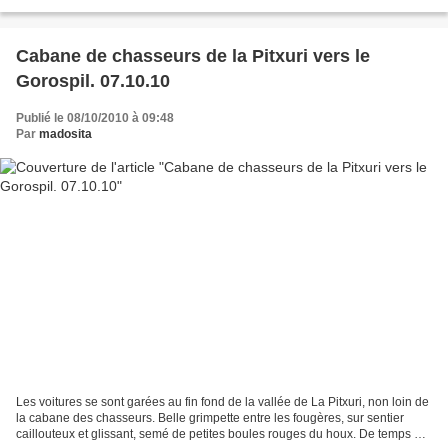
fougères desséchées. Nous...
Cabane de chasseurs de la Pitxuri vers le
Gorospil. 07.10.10
Publié le 08/10/2010 à 09:48
Par
madosita
Les voitures se sont garées au fin fond de la vallée de La Pitxuri, non loin de
la cabane des chasseurs. Belle grimpette entre les fougères, sur sentier
caillouteux et glissant, semé de petites boules rouges du houx. De temps en