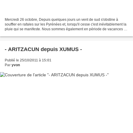
Mercredi 26 octobre, Depuis quelques jours un vent de sud s'obstine à
souffler en rafales sur les Pyrénées et, lorsqu'il cesse c'est inévitablement la
pluie qui se manifeste. Nous sommes également en période de vacances de
la Toussaint, donc,à mon avis,...
- ARITZACUN depuis XUMUS -
Publié le 25/10/2011 à 15:01
Par
yvon