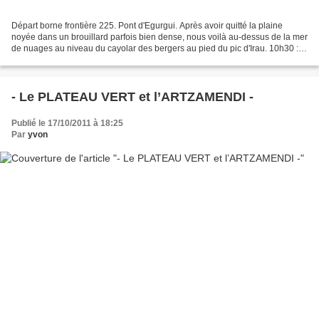
Départ borne frontière 225. Pont d'Egurgui. Après avoir quitté la plaine
noyée dans un brouillard parfois bien dense, nous voilà au-dessus de la mer
de nuages au niveau du cayolar des bergers au pied du pic d'Irau. 10h30 :
bonnets, foulards et blousons...
- Le PLATEAU VERT et l’ARTZAMENDI -
Publié le 17/10/2011 à 18:25
Par
yvon