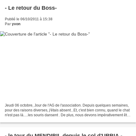
- Le retour du Boss-
Publié le 06/10/2011 à 15:38
Par
yvon
Jeudi 06 octobre, Jour de l'AG de l'association. Depuis quelques semaines,
pour des raisons diverses, j'étais absent...Et, c'est bien connu, quand le chat
n'est pas là.....les souris dansent . De plus, nous devons impérativement être
de retour assez tôt...
- le tour du MENDIBIL depuis le col d'URBIA -