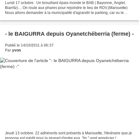
Lundi 17 octobre : Un brouillard épais inonde le BAB ( Bayonne, Anglet,
Biarritz).... On roule aux phares pour rejoindre le lieu de RDV.(Marouette)
Nous allons demander à la municipalité d'agrandir le parking, car vu le
nombre de "groupes de randonneurs"...
- le BAIGURRA depuis Oyanetchéberria (ferme) -
Publié le 14/10/2011 à 06:37
Par
yvon
Jeudi 13 octobre: 22 adhérents sont présents à Marouette, l'itinéraire que je
propose est inédit pour la plupart d'entre eux, "ils " vont apprécier !