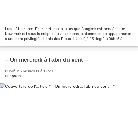
Lundi 31 octobre: En ce petit matin, alors que Bangkok est inondée, que
New-York est sous la neige, nous assumons totalement notre appartenance
à une terre privilégiée, bénie des Dieux. Il fait déjà 15 degré à 08h15 à
Marouette, le soleil monte dans notre...
-- Un mercredi à l'abri du vent --
Publié le 26/10/2011 à 16:23
Par
yvon