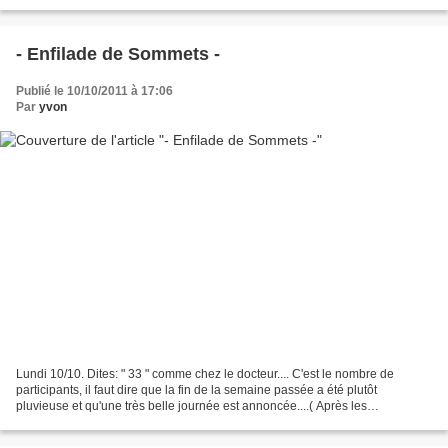
directement à OSSES vers 09h25 /...
- Enfilade de Sommets -
Publié le 10/10/2011 à 17:06
Par
yvon
Lundi 10/10. Dites: " 33 " comme chez le docteur.... C'est le nombre de
participants, il faut dire que la fin de la semaine passée a été plutôt
pluvieuse et qu'une très belle journée est annoncée....( Après les
escargots....ce sont les randonneurs (ses)...