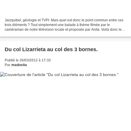
Jaizquibel, géologie et TVPI. Mais quel est donc le point commun entre ces
trois éléments ? Tout simplement une balade à thème filmée par le
caméraman de notre télévision locale et proposée par Anita. Voilà donc le
groupe " sur son 31" prêt à jouer les...
Du col Lizarrieta au col des 3 bornes.
Publié le 26/03/2012 à 17:32
Par
madosita