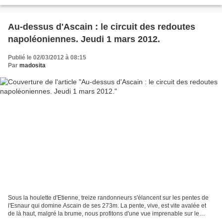
vrac est inséré dans un large orifice,...
Au-dessus d'Ascain : le circuit des redoutes
napoléoniennes. Jeudi 1 mars 2012.
Publié le 02/03/2012 à 08:15
Par
madosita
Sous la houlette d'Etienne, treize randonneurs s'élancent sur les pentes de
l'Esnaur qui domine Ascain de ses 273m. La pente, vive, est vite avalée et
de là haut, malgré la brume, nous profitons d'une vue imprenable sur le
village et de l'autre côté sur...