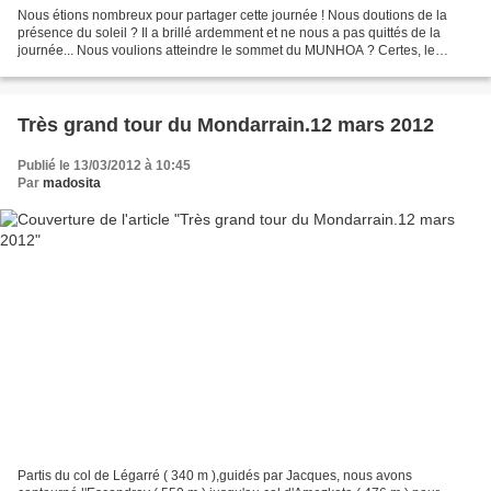
Nous étions nombreux pour partager cette journée ! Nous doutions de la
présence du soleil ? Il a brillé ardemment et ne nous a pas quittés de la
journée... Nous voulions atteindre le sommet du MUNHOA ? Certes, le
dénivelé était remarquable, mais quel...
Très grand tour du Mondarrain.12 mars 2012
Publié le 13/03/2012 à 10:45
Par
madosita
Partis du col de Légarré ( 340 m ),guidés par Jacques, nous avons