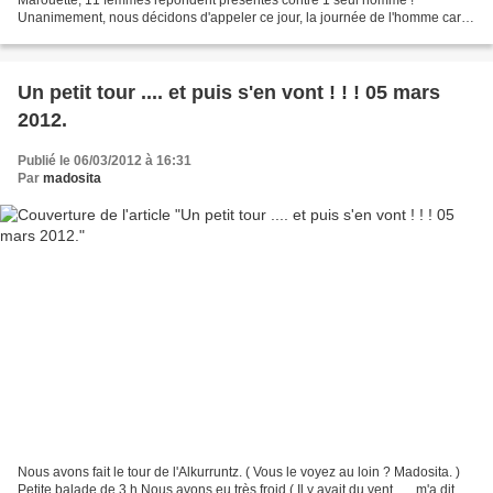
Unanimement, nous décidons d'appeler ce jour, la journée de l'homme car
Etienne aura le dur labeur d'encourager, stimuler,...
Un petit tour .... et puis s'en vont ! ! ! 05 mars
2012.
Publié le 06/03/2012 à 16:31
Par
madosita
Nous avons fait le tour de l'Alkurruntz. ( Vous le voyez au loin ? Madosita. )
Petite balade de 3 h Nous avons eu très froid ( Il y avait du vent ... , m'a dit