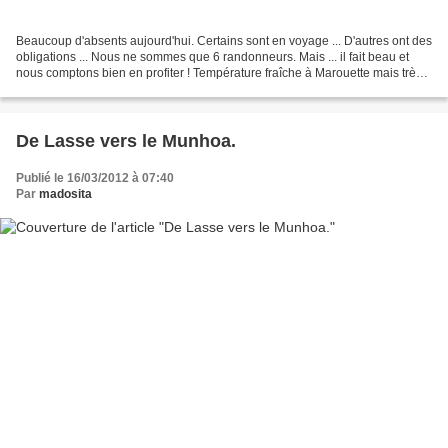
Beaucoup d'absents aujourd'hui. Certains sont en voyage ... D'autres ont des
obligations ... Nous ne sommes que 6 randonneurs. Mais ... il fait beau et
nous comptons bien en profiter ! Température fraîche à Marouette mais très
douce au col de Lizarrieta....
De Lasse vers le Munhoa.
Publié le 16/03/2012 à 07:40
Par
madosita