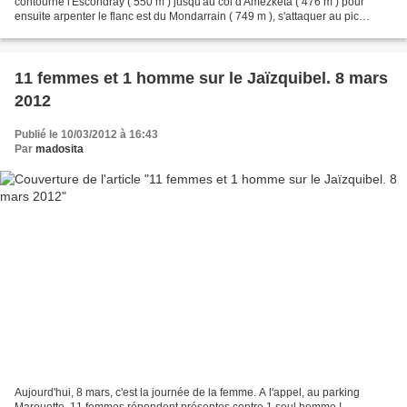
contourné l'Escondray ( 550 m ) jusqu'au col d'Amezketa ( 476 m ) pour
ensuite arpenter le flanc est du Mondarrain ( 749 m ), s'attaquer au pic
d'Ourrezti ( 690 m ).... descendre au col...
11 femmes et 1 homme sur le Jaïzquibel. 8 mars
2012
Publié le 10/03/2012 à 16:43
Par
madosita
Aujourd'hui, 8 mars, c'est la journée de la femme. A l'appel, au parking
Marouette, 11 femmes répondent présentes contre 1 seul homme !