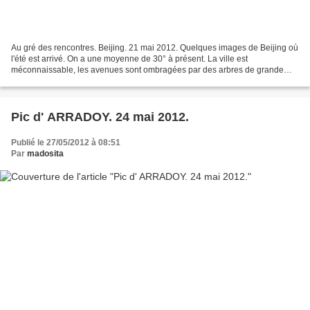
Au gré des rencontres. Beijing. 21 mai 2012. Quelques images de Beijing où
l'été est arrivé. On a une moyenne de 30° à présent. La ville est
méconnaissable, les avenues sont ombragées par des arbres de grande
taille et le vert égaye enfin cet univers...
Pic d' ARRADOY. 24 mai 2012.
Publié le 27/05/2012 à 08:51
Par
madosita