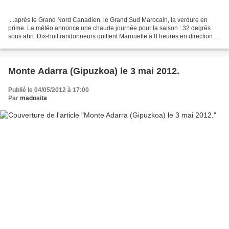
....après le Grand Nord Canadien, le Grand Sud Marocain, la verdure en
prime. La météo annonce une chaude journée pour la saison : 32 degrés
sous abri. Dix-huit randonneurs quittent Marouette à 8 heures en direction
de la paroisse de Behaune qui fait...
Monte Adarra (Gipuzkoa) le 3 mai 2012.
Publié le 04/05/2012 à 17:00
Par
madosita