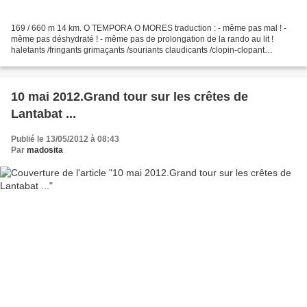
169 / 660 m 14 km. O TEMPORA O MORES traduction : - même pas mal ! -
même pas déshydraté ! - même pas de prolongation de la rando au lit !
haletants /fringants grimaçants /souriants claudicants /clopin-clopant
rampant /gambadant se taisant / babillant...
10 mai 2012.Grand tour sur les crêtes de
Lantabat ...
Publié le 13/05/2012 à 08:43
Par
madosita