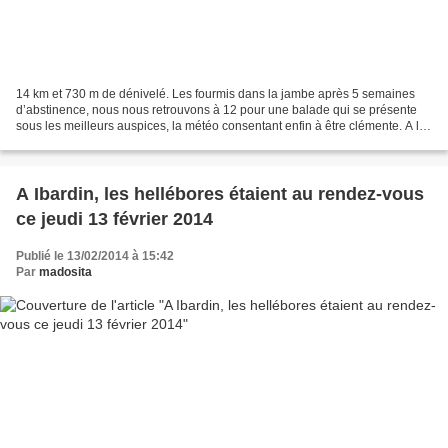
14 km et 730 m de dénivelé. Les fourmis dans la jambe après 5 semaines
d’abstinence, nous nous retrouvons à 12 pour une balade qui se présente
sous les meilleurs auspices, la météo consentant enfin à être clémente. A la
sortie d’Ainhoa, nous prenons la...
A Ibardin, les hellébores étaient au rendez-vous
ce jeudi 13 février 2014
Publié le 13/02/2014 à 15:42
Par
madosita