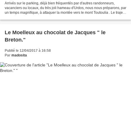
Arrivés sur le parking, déjà bien fréquentés par d'autres randonneurs,
vacanciers ou locaux, du très joli hameau d'Urdos, nous nous préparons, par
un temps magnifique, à attaquer la montée vers le mont Toutoulia . Le trajet
jusqu'au col s'effectue par...
Le Moelleux au chocolat de Jacques " le
Breton."
Publié le 12/04/2017 à 16:58
Par
madosita