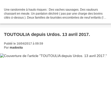
Une randonnée à hauts risques : Des vaches sauvages. Des vautours
chassant en meute. Un pantalon déchiré ( pas par une charge des bovins
cités ci-dessus ). Deux familles de touristes encombrées de neuf enfants (!)
perdues sur nos montagnes. Partis du...
TOUTOULIA depuis Urdos. 13 avril 2017.
Publié le 16/04/2017 à 09:59
Par
madosita