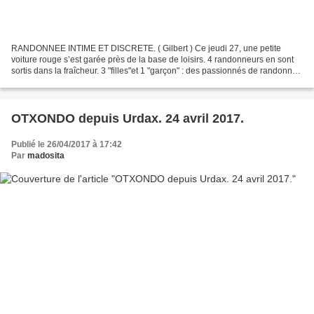
RANDONNEE INTIME ET DISCRETE. ( Gilbert ) Ce jeudi 27, une petite
voiture rouge s’est garée près de la base de loisirs. 4 randonneurs en sont
sortis dans la fraîcheur. 3 "filles"et 1 "garçon" : des passionnés de randonnée
qui préfèrent le décor de la...
OTXONDO depuis Urdax. 24 avril 2017.
Publié le 26/04/2017 à 17:42
Par
madosita