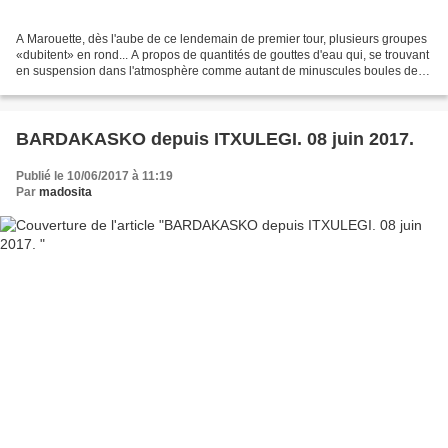
A Marouette, dès l'aube de ce lendemain de premier tour, plusieurs groupes
«dubitent» en rond... A propos de quantités de gouttes d'eau qui, se trouvant
en suspension dans l'atmosphère comme autant de minuscules boules de
Noël, nimbent la cime des palmiers...
BARDAKASKO depuis ITXULEGI. 08 juin 2017.
Publié le 10/06/2017 à 11:19
Par
madosita