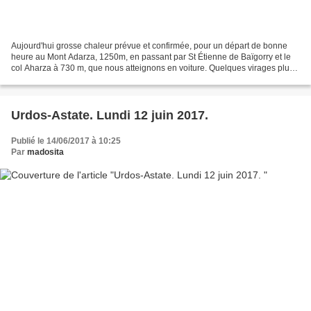
Aujourd'hui grosse chaleur prévue et confirmée, pour un départ de bonne
heure au Mont Adarza, 1250m, en passant par St Étienne de Baïgorry et le
col Aharza à 730 m, que nous atteignons en voiture. Quelques virages plus
tard, nous parquons l'unique véhicule,...
Urdos-Astate. Lundi 12 juin 2017.
Publié le 14/06/2017 à 10:25
Par
madosita