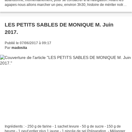
agapes nous allons marcher un peu, environ 3h30, histoire de mériter notre
repas. Le temps est favorable, pas...
LES PETITS SABLES DE MONIQUE M. Juin
2017.
Publié le 07/06/2017 à 09:17
Par
madosita
Ingrédients : - 250 g de farine - 1 sachet levure - 50 g de sucre - 150 g de
beurre - 1 oeuf entier plus 1 jaune - 1 pincée de sel Préparation. - Mélanger