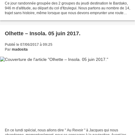
Ce jour randonnée groupée des 2 groupes du jeudi destination le Bardako,
946 m d'altitude, au départ du col d'Itzulegui. Nous partons au nombre de 14,
trajet sans histoire, même lorsque que nous devons emprunter une route
théoriquement barrée pour travaux....
Olhette – Insola. 05 juin 2017.
Publié le 07/06/2017 à 09:25
Par
madosita
En ce lundi spécial, nous allons dire " Au Revoir " à Jacques qui nous
abandonne, momentanément, pour se consacrer à la navigation. Avant les