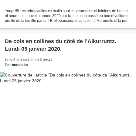
Youpi !!!! Les retrouvailles ce matin sont chaleureuses et teintées de bonne
et heureuse nouvelle année 2020 par ici, de as-tu passé un bon réveillon et
profité de ta famille par là !! Bref beaucoup d’agitation à Marouette et la petite
équipe de Bayonne...
De cols en collines du côté de l’Alkurruntz.
Lundi 05 janvier 2020.
Publié le 11/01/2020 à 09:47
Par
madosita