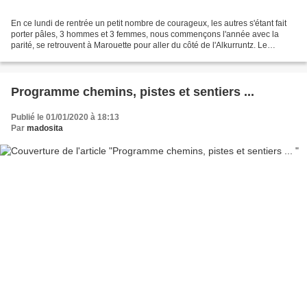
En ce lundi de rentrée un petit nombre de courageux, les autres s'étant fait
porter pâles, 3 hommes et 3 femmes, nous commençons l'année avec la
parité, se retrouvent à Marouette pour aller du côté de l'Alkurruntz. Le
brouillard nous accompagne une partie...
Programme chemins, pistes et sentiers ...
Publié le 01/01/2020 à 18:13
Par
madosita