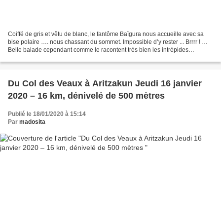
Coiffé de gris et vêtu de blanc, le fantôme Baïgura nous accueille avec sa
bise polaire …. nous chassant du sommet. Impossible d’y rester ... Brrrr ! …
Belle balade cependant comme le racontent très bien les intrépides
randonneuses. 9 km et 550 m environ....
Du Col des Veaux à Aritzakun Jeudi 16 janvier
2020 – 16 km, dénivelé de 500 mètres
Publié le 18/01/2020 à 15:14
Par
madosita