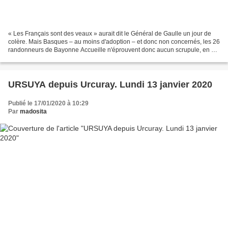
« Les Français sont des veaux » aurait dit le Général de Gaulle un jour de
colère. Mais Basques – au moins d'adoption – et donc non concernés, les 26
randonneurs de Bayonne Accueille n'éprouvent donc aucun scrupule, en ce
jeudi 16 janvier, à suivre Anita...
URSUYA depuis Urcuray. Lundi 13 janvier 2020
Publié le 17/01/2020 à 10:29
Par
madosita