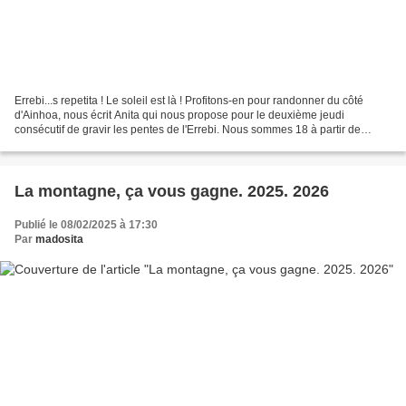
Errebi...s repetita ! Le soleil est là ! Profitons-en pour randonner du côté
d'Ainhoa, nous écrit Anita qui nous propose pour le deuxième jeudi
consécutif de gravir les pentes de l'Errebi. Nous sommes 18 à partir de
Marouette à potron-minet (8h25), deux...
La montagne, ça vous gagne. 2025. 2026
Publié le 08/02/2025 à 17:30
Par
madosita