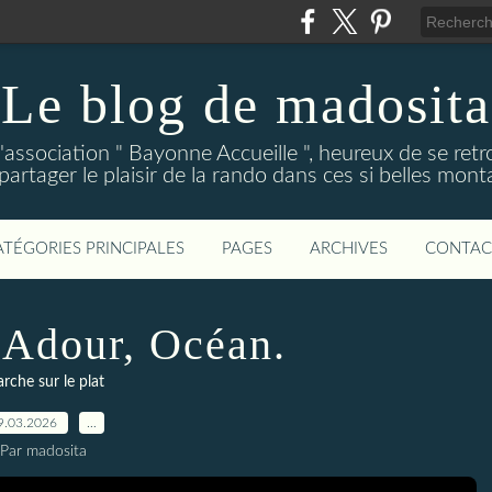
Le blog de madosita
association " Bayonne Accueille ", heureux de se ret
partager le plaisir de la rando dans ces si belles mon
ATÉGORIES PRINCIPALES
PAGES
ARCHIVES
CONTAC
Adour, Océan.
rche sur le plat
9.03.2026
…
Par madosita