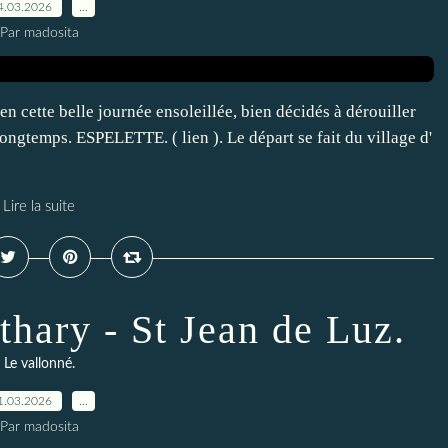
4.03.2026
…
Par madosita
ette belle journée ensoleillée, bien décidés à dérouiller
longtemps. ESPELETTE. ( lien ). Le départ se fait du village d'
Lire la suite
thary - St Jean de Luz.
Le vallonné.
1.03.2026
…
Par madosita